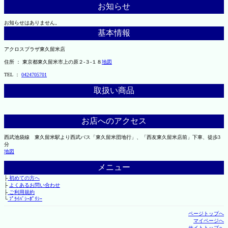
お知らせ
お知らせはありません。
基本情報
アクロスプラザ東久留米店
住所 ： 東京都東久留米市上の原２-３-１８
地図
TEL ：
0424705701
取扱い商品
お店へのアクセス
西武池袋線 東久留米駅より西武バス「東久留米団地行」、「西友東久留米店前」下車、徒歩3
分
地図
メニュー
├
初めての方へ
├
よくあるお問い合わせ
├
ご利用規約
└
ﾌﾟﾗｲﾊﾞｼｰﾎﾟﾘｼｰ
ページトップへ
マイページへ
サイトトップへ