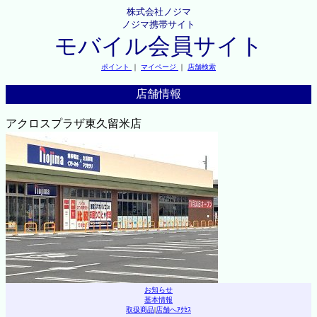
株式会社ノジマ
ノジマ携帯サイト
モバイル会員サイト
ポイント
｜
マイページ
｜
店舗検索
店舗情報
アクロスプラザ東久留米店
お知らせ
基本情報
取扱商品
|
店舗へｱｸｾｽ