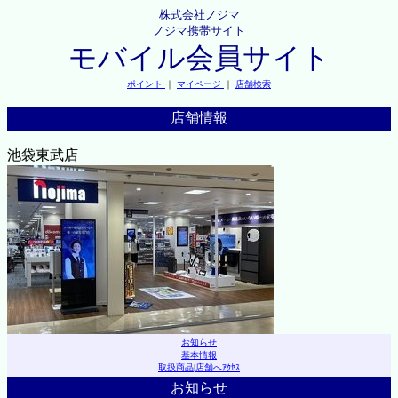
株式会社ノジマ
ノジマ携帯サイト
モバイル会員サイト
ポイント
｜
マイページ
｜
店舗検索
店舗情報
池袋東武店
お知らせ
基本情報
取扱商品
|
店舗へｱｸｾｽ
お知らせ