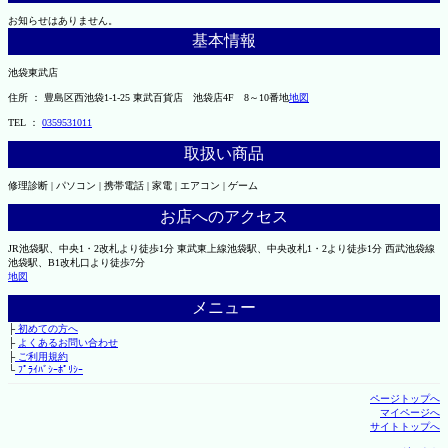
お知らせはありません。
基本情報
池袋東武店
住所 ： 豊島区西池袋1-1-25 東武百貨店 池袋店4F 8～10番地
地図
TEL ：
0359531011
取扱い商品
修理診断 | パソコン | 携帯電話 | 家電 | エアコン | ゲーム
お店へのアクセス
JR池袋駅、中央1・2改札より徒歩1分 東武東上線池袋駅、中央改札1・2より徒歩1分 西武池袋線
池袋駅、B1改札口より徒歩7分
地図
メニュー
├
初めての方へ
├
よくあるお問い合わせ
├
ご利用規約
└
ﾌﾟﾗｲﾊﾞｼｰﾎﾟﾘｼｰ
ページトップへ
マイページへ
サイトトップへ