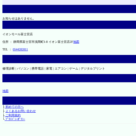
お知らせはありません。
イオンモール富士宮店
住所 ： 静岡県富士宮市浅間町1-8 イオン富士宮店2F
地図
TEL ：
0544282811
修理診断 | パソコン | 携帯電話 | 家電 | エアコン | ゲーム | デジタルプリント
地図
├
初めての方へ
├
よくあるお問い合わせ
├
ご利用規約
└
ﾌﾟﾗｲﾊﾞｼｰﾎﾟﾘｼｰ