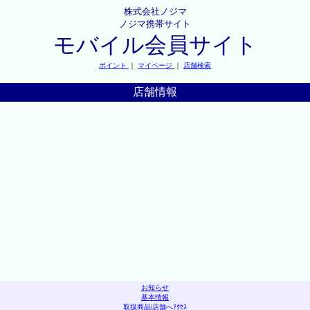
株式会社ノジマ
ノジマ携帯サイト
モバイル会員サイト
ポイント
｜
マイページ
｜
店舗検索
店舗情報
お知らせ
基本情報
取扱商品
|
店舗へｱｸｾｽ