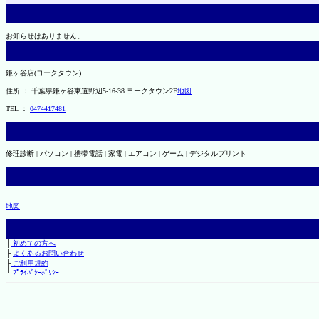
お知らせはありません。
鎌ヶ谷店(ヨークタウン)
住所 ： 千葉県鎌ヶ谷東道野辺5-16-38 ヨークタウン2F
地図
TEL ：
0474417481
修理診断 | パソコン | 携帯電話 | 家電 | エアコン | ゲーム | デジタルプリント
地図
├
初めての方へ
├
よくあるお問い合わせ
├
ご利用規約
└
ﾌﾟﾗｲﾊﾞｼｰﾎﾟﾘｼｰ