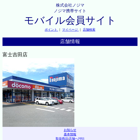
株式会社ノジマ
ノジマ携帯サイト
モバイル会員サイト
ポイント
｜
マイページ
｜
店舗検索
店舗情報
富士吉田店
お知らせ
基本情報
取扱商品
|
店舗へｱｸｾｽ