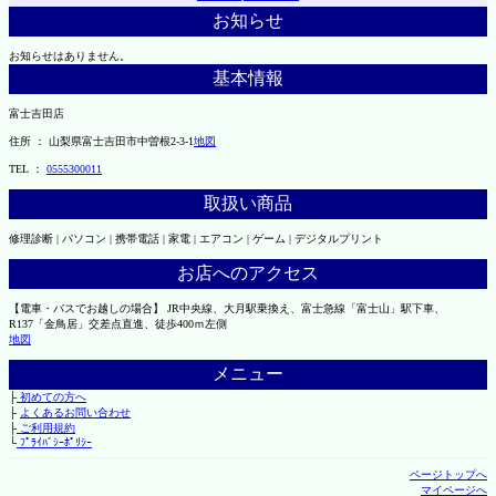
お知らせ
お知らせはありません。
基本情報
富士吉田店
住所 ： 山梨県富士吉田市中曽根2-3-1
地図
TEL ：
0555300011
取扱い商品
修理診断 | パソコン | 携帯電話 | 家電 | エアコン | ゲーム | デジタルプリント
お店へのアクセス
【電車・バスでお越しの場合】 JR中央線、大月駅乗換え、富士急線「富士山」駅下車、
R137「金鳥居」交差点直進、徒歩400ｍ左側
地図
メニュー
├
初めての方へ
├
よくあるお問い合わせ
├
ご利用規約
└
ﾌﾟﾗｲﾊﾞｼｰﾎﾟﾘｼｰ
ページトップへ
マイページへ