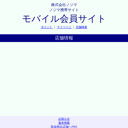
株式会社ノジマ
ノジマ携帯サイト
モバイル会員サイト
ポイント
｜
マイページ
｜
店舗検索
店舗情報
お知らせ
基本情報
取扱商品
|
店舗へｱｸｾｽ