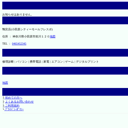
お知らせはありません。
鴨宮店(小田原シティーモールフレスポ)
住所 ： 神奈川県小田原市前川１２０
地図
TEL ：
0465452345
修理診断 | パソコン | 携帯電話 | 家電 | エアコン | ゲーム | デジタルプリント
地図
├
初めての方へ
├
よくあるお問い合わせ
├
ご利用規約
└
ﾌﾟﾗｲﾊﾞｼｰﾎﾟﾘｼｰ