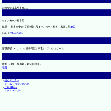
お知らせはありません。
イオンモール松本店
住所 ： 松本市中央4丁目9番51号イオンモール松本 風庭２階
地図
TEL ：
0263375081
修理診断 | パソコン | 携帯電話 | 家電 | エアコン | ゲーム
電車：JR線「松本駅」駅徒歩約20分
地図
├
初めての方へ
├
よくあるお問い合わせ
├
ご利用規約
└
ﾌﾟﾗｲﾊﾞｼｰﾎﾟﾘｼｰ