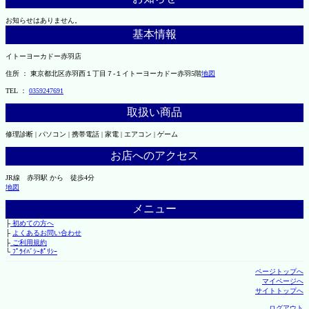
お知らせはありません。
基本情報
イトーヨーカドー赤羽店
住所 ： 東京都北区赤羽西１丁目７-１イトーヨーカドー赤羽5階
地図
TEL ：
0359247691
取扱い商品
修理診断 | パソコン | 携帯電話 | 家電 | エアコン | ゲーム
お店へのアクセス
JR線 赤羽駅 から 徒歩4分
地図
メニュー
├
初めての方へ
├
よくあるお問い合わせ
├
ご利用規約
└
ﾌﾟﾗｲﾊﾞｼｰﾎﾟﾘｼｰ
ページトップへ
マイページへ
サイトトップへ
ログアウト