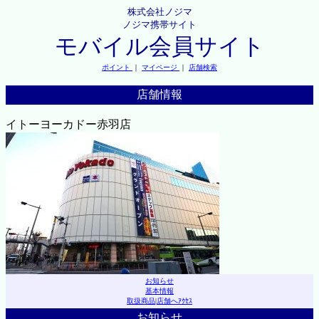
株式会社ノジマ
ノジマ携帯サイト
モバイル会員サイト
ポイント
｜
マイページ
｜
店舗検索
店舗情報
イトーヨーカドー赤羽店
お知らせ
基本情報
取扱商品
|
店舗へｱｸｾｽ
お知らせ