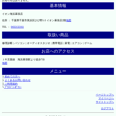
お知らせはありません。
基本情報
イオン海浜幕張店
住所 ： 千葉県千葉市美浜区ひび野1-3 イオン幕張店2階
地図
TEL ：
0432132161
取扱い商品
修理診断 | パソコン | オーディオスタジオ | 携帯電話 | 家電 | エアコン | ゲーム
お店へのアクセス
ＪＲ京葉線 海浜幕張駅より徒歩7分
地図
メニュー
├
初めての方へ
├
よくあるお問い合わせ
├
ご利用規約
└
ﾌﾟﾗｲﾊﾞｼｰﾎﾟﾘｼｰ
ページトップへ
マイページへ
サイトトップへ
ログアウト