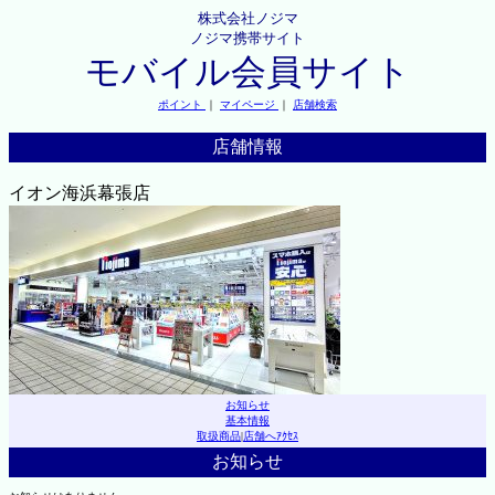
株式会社ノジマ
ノジマ携帯サイト
モバイル会員サイト
ポイント
｜
マイページ
｜
店舗検索
店舗情報
イオン海浜幕張店
お知らせ
基本情報
取扱商品
|
店舗へｱｸｾｽ
お知らせ