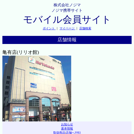
株式会社ノジマ
ノジマ携帯サイト
モバイル会員サイト
ポイント
｜
マイページ
｜
店舗検索
店舗情報
亀有店(リリオ館)
お知らせ
基本情報
取扱商品
|
店舗へｱｸｾｽ