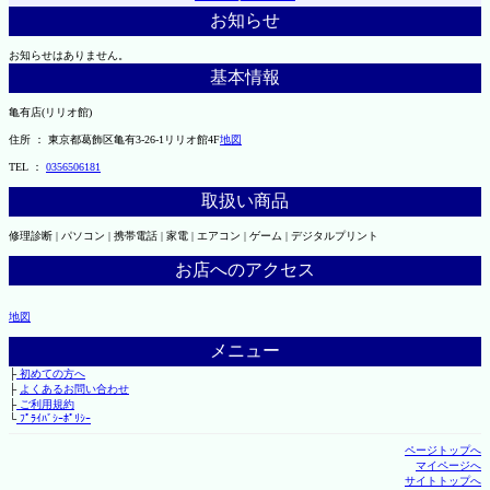
お知らせ
お知らせはありません。
基本情報
亀有店(リリオ館)
住所 ： 東京都葛飾区亀有3-26-1リリオ館4F
地図
TEL ：
0356506181
取扱い商品
修理診断 | パソコン | 携帯電話 | 家電 | エアコン | ゲーム | デジタルプリント
お店へのアクセス
地図
メニュー
├
初めての方へ
├
よくあるお問い合わせ
├
ご利用規約
└
ﾌﾟﾗｲﾊﾞｼｰﾎﾟﾘｼｰ
ページトップへ
マイページへ
サイトトップへ