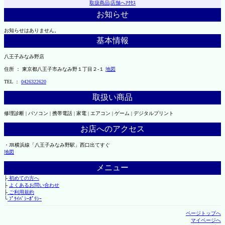
取扱商品
|
店舗へｱｸｾｽ
お知らせ
お知らせはありません。
基本情報
八王子みなみ野店
住所 ： 東京都八王子市みなみ野１丁目２-１
地図
TEL ：
0426322620
取扱い商品
修理診断 | パソコン | 携帯電話 | 家電 | エアコン | ゲーム | デジタルプリント
お店へのアクセス
・JR横浜線「八王子みなみ野駅」西口出てすぐ
地図
メニュー
├
初めての方へ
├
よくあるお問い合わせ
├
ご利用規約
└
ﾌﾟﾗｲﾊﾞｼｰﾎﾟﾘｼｰ
ページトップへ
マイページへ