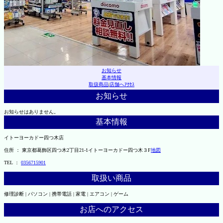
お知らせ
基本情報
取扱商品
|
店舗へｱｸｾｽ
お知らせ
お知らせはありません。
基本情報
イトーヨーカドー四つ木店
住所 ： 東京都葛飾区四つ木2丁目21-1イトーヨーカドー四つ木３F
地図
TEL ：
0356715901
取扱い商品
修理診断 | パソコン | 携帯電話 | 家電 | エアコン | ゲーム
お店へのアクセス