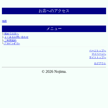
お店へのアクセス
地図
メニュー
├
初めての方へ
├
よくあるお問い合わせ
├
ご利用規約
└
ﾌﾟﾗｲﾊﾞｼｰﾎﾟﾘｼｰ
ページトップへ
マイページへ
サイトトップへ
ログアウト
© 2026 Nojima.