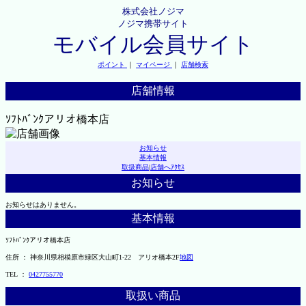
株式会社ノジマ
ノジマ携帯サイト
モバイル会員サイト
ポイント
｜
マイページ
｜
店舗検索
店舗情報
ｿﾌﾄﾊﾞﾝｸアリオ橋本店
お知らせ
基本情報
取扱商品
|
店舗へｱｸｾｽ
お知らせ
お知らせはありません。
基本情報
ｿﾌﾄﾊﾞﾝｸアリオ橋本店
住所 ： 神奈川県相模原市緑区大山町1-22 アリオ橋本2F
地図
TEL ：
0427755770
取扱い商品