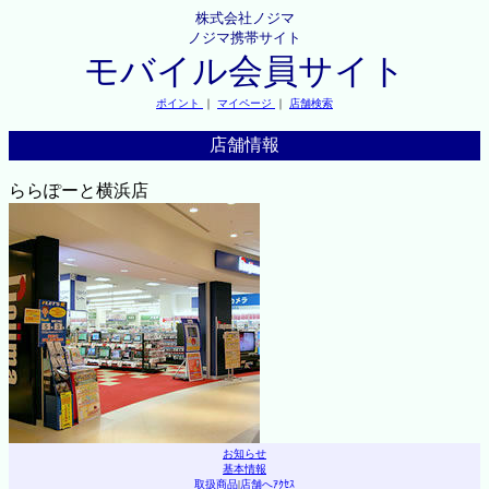
株式会社ノジマ
ノジマ携帯サイト
モバイル会員サイト
ポイント
｜
マイページ
｜
店舗検索
店舗情報
ららぽーと横浜店
お知らせ
基本情報
取扱商品
|
店舗へｱｸｾｽ