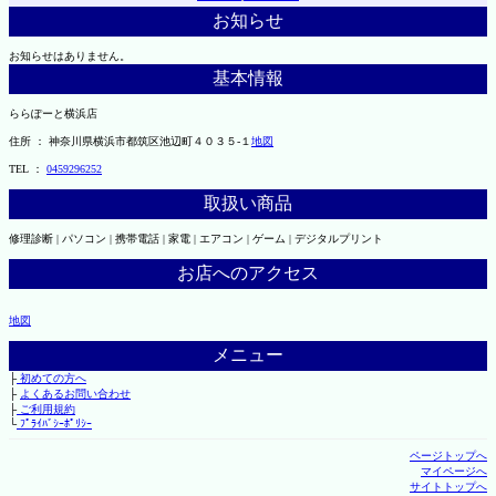
お知らせ
お知らせはありません。
基本情報
ららぽーと横浜店
住所 ： 神奈川県横浜市都筑区池辺町４０３５-１
地図
TEL ：
0459296252
取扱い商品
修理診断 | パソコン | 携帯電話 | 家電 | エアコン | ゲーム | デジタルプリント
お店へのアクセス
地図
メニュー
├
初めての方へ
├
よくあるお問い合わせ
├
ご利用規約
└
ﾌﾟﾗｲﾊﾞｼｰﾎﾟﾘｼｰ
ページトップへ
マイページへ
サイトトップへ