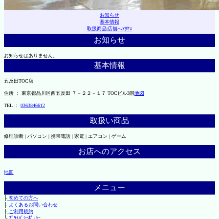
お知らせ
基本情報
取扱商品
|
店舗へｱｸｾｽ
お知らせ
お知らせはありません。
基本情報
五反田TOC店
住所 ： 東京都品川区西五反田 ７－２２－１７ TOCビル3階
地図
TEL ：
0363846612
取扱い商品
修理診断 | パソコン | 携帯電話 | 家電 | エアコン | ゲーム
お店へのアクセス
地図
メニュー
├
初めての方へ
├
よくあるお問い合わせ
├
ご利用規約
└
ﾌﾟﾗｲﾊﾞｼｰﾎﾟﾘｼｰ