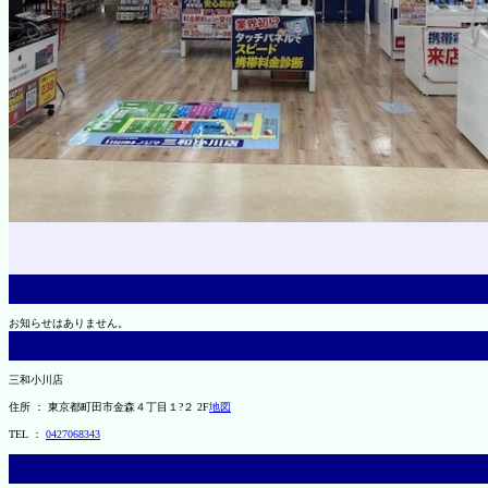
お知らせはありません。
三和小川店
住所 ： 東京都町田市金森４丁目１?２ 2F
地図
TEL ：
0427068343