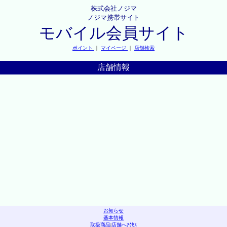
株式会社ノジマ
ノジマ携帯サイト
モバイル会員サイト
ポイント
｜
マイページ
｜
店舗検索
店舗情報
お知らせ
基本情報
取扱商品
|
店舗へｱｸｾｽ