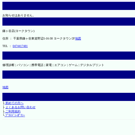
お知らせはありません。
鎌ヶ谷店(ヨークタウン)
住所 ： 千葉県鎌ヶ谷東道野辺5-16-38 ヨークタウン2F
地図
TEL ：
0474417481
修理診断 | パソコン | 携帯電話 | 家電 | エアコン | ゲーム | デジタルプリント
地図
├
初めての方へ
├
よくあるお問い合わせ
├
ご利用規約
└
ﾌﾟﾗｲﾊﾞｼｰﾎﾟﾘｼｰ