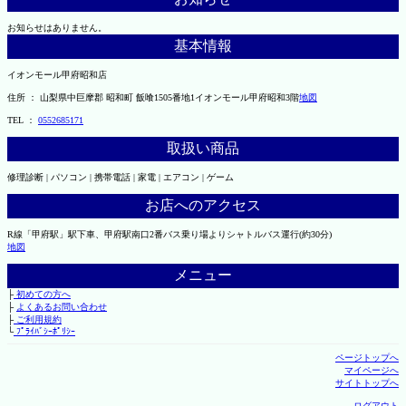
お知らせはありません。
基本情報
イオンモール甲府昭和店
住所 ： 山梨県中巨摩郡 昭和町 飯喰1505番地1イオンモール甲府昭和3階
地図
TEL ：
0552685171
取扱い商品
修理診断 | パソコン | 携帯電話 | 家電 | エアコン | ゲーム
お店へのアクセス
R線「甲府駅」駅下車、甲府駅南口2番バス乗り場よりシャトルバス運行(約30分)
地図
メニュー
├
初めての方へ
├
よくあるお問い合わせ
├
ご利用規約
└
ﾌﾟﾗｲﾊﾞｼｰﾎﾟﾘｼｰ
ページトップへ
マイページへ
サイトトップへ
ログアウト