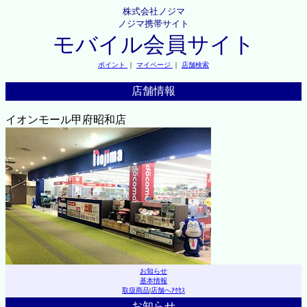
株式会社ノジマ
ノジマ携帯サイト
モバイル会員サイト
ポイント
｜
マイページ
｜
店舗検索
店舗情報
イオンモール甲府昭和店
お知らせ
基本情報
取扱商品
|
店舗へｱｸｾｽ
お知らせ