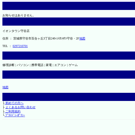
お知らせはありません。
イオンタウン守谷店
住所 ： 茨城県守谷市百合ヶ丘3丁目249-1ｲｵﾝﾀｳﾝ守谷・2F
地図
TEL ：
0297210701
修理診断 | パソコン | 携帯電話 | 家電 | エアコン | ゲーム
地図
├
初めての方へ
├
よくあるお問い合わせ
├
ご利用規約
└
ﾌﾟﾗｲﾊﾞｼｰﾎﾟﾘｼｰ