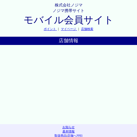
株式会社ノジマ
ノジマ携帯サイト
モバイル会員サイト
ポイント
｜
マイページ
｜
店舗検索
店舗情報
お知らせ
基本情報
取扱商品
|
店舗へｱｸｾｽ