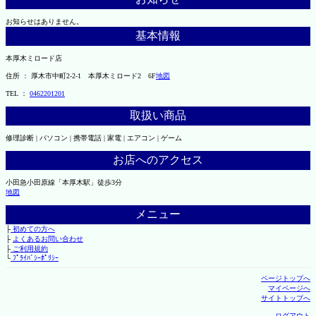
お知らせはありません。
基本情報
本厚木ミロード店
住所 ： 厚木市中町2-2-1 本厚木ミロード2 6F
地図
TEL ：
0462201201
取扱い商品
修理診断 | パソコン | 携帯電話 | 家電 | エアコン | ゲーム
お店へのアクセス
小田急小田原線「本厚木駅」徒歩3分
地図
メニュー
├
初めての方へ
├
よくあるお問い合わせ
├
ご利用規約
└
ﾌﾟﾗｲﾊﾞｼｰﾎﾟﾘｼｰ
ページトップへ
マイページへ
サイトトップへ
ログアウト