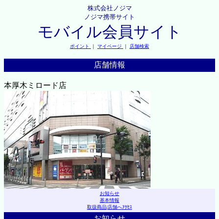
株式会社ノジマ
ノジマ携帯サイト
モバイル会員サイト
ポイント
｜
マイページ
｜
店舗検索
店舗情報
本厚木ミロード店
お知らせ
基本情報
取扱商品
|
店舗へｱｸｾｽ
お知らせ