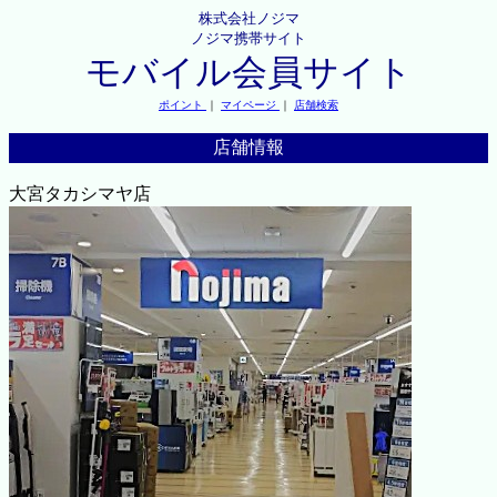
株式会社ノジマ
ノジマ携帯サイト
モバイル会員サイト
ポイント
｜
マイページ
｜
店舗検索
店舗情報
大宮タカシマヤ店