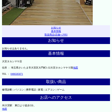
お知らせ
基本情報
取扱商品
|
店舗へｱｸｾｽ
お知らせ
お知らせはありません。
基本情報
大宮タカシマヤ店
住所 ： 埼玉県さいたま市大宮区大門町1-32大宮タカシマヤ５階
地図
TEL ：
0486585871
取扱い商品
修理診断 | パソコン | 携帯電話 | 家電 | エアコン | ゲーム
お店へのアクセス
JR大宮駅 東口より徒歩2分。
地図