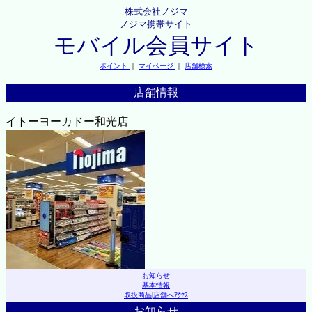
株式会社ノジマ
ノジマ携帯サイト
モバイル会員サイト
ポイント
｜
マイページ
｜
店舗検索
店舗情報
イトーヨーカドー和光店
お知らせ
基本情報
取扱商品
|
店舗へｱｸｾｽ
お知らせ