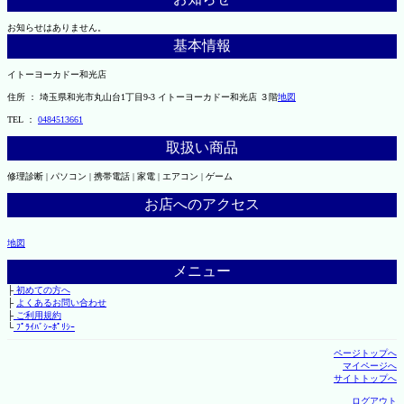
お知らせはありません。
基本情報
イトーヨーカドー和光店
住所 ： 埼玉県和光市丸山台1丁目9-3 イトーヨーカドー和光店 ３階
地図
TEL ：
0484513661
取扱い商品
修理診断 | パソコン | 携帯電話 | 家電 | エアコン | ゲーム
お店へのアクセス
地図
メニュー
├
初めての方へ
├
よくあるお問い合わせ
├
ご利用規約
└
ﾌﾟﾗｲﾊﾞｼｰﾎﾟﾘｼｰ
ページトップへ
マイページへ
サイトトップへ
ログアウト