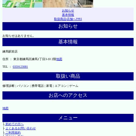
お知らせ
基本情報
取扱商品
|
店舗へｱｸｾｽ
お知らせ
お知らせはありません。
基本情報
練馬駅前店
住所 ： 東京都練馬区練馬1丁目3-10 2階
地図
TEL ：
0359123081
取扱い商品
修理診断 | パソコン | 携帯電話 | 家電 | エアコン | ゲーム
お店へのアクセス
地図
メニュー
├
初めての方へ
├
よくあるお問い合わせ
├
ご利用規約