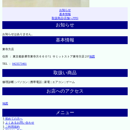
お知らせ
基本情報
取扱商品
|
店舗へｱｸｾｽ
お知らせ
お知らせはありません。
基本情報
東寺方店
住所 ： 東京都多摩市東寺方６６０?１ サミットストア東寺方店２F
地図
TEL ：
0423573461
取扱い商品
修理診断 | パソコン | 携帯電話 | 家電 | エアコン | ゲーム
お店へのアクセス
地図
メニュー
├
初めての方へ
├
よくあるお問い合わせ
├
ご利用規約