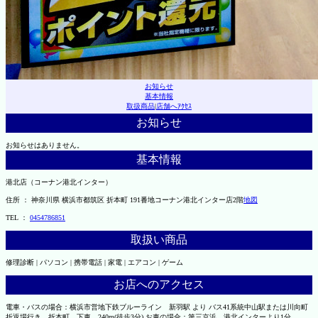
お知らせ
基本情報
取扱商品
|
店舗へｱｸｾｽ
お知らせ
お知らせはありません。
基本情報
港北店（コーナン港北インター）
住所 ： 神奈川県 横浜市都筑区 折本町 191番地コーナン港北インター店2階
地図
TEL ：
0454786851
取扱い商品
修理診断 | パソコン | 携帯電話 | 家電 | エアコン | ゲーム
お店へのアクセス
電車・バスの場合：横浜市営地下鉄ブルーライン 新羽駅 より バス41系統中山駅または川向町
折返場行き、折本町 下車 240m(徒歩3分) お車の場合：第三京浜 港北インターより1分