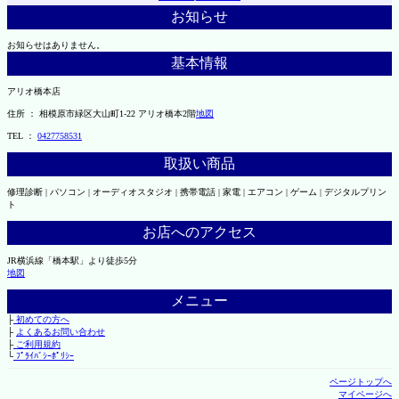
お知らせ
お知らせはありません。
基本情報
アリオ橋本店
住所 ： 相模原市緑区大山町1-22 アリオ橋本2階
地図
TEL ：
0427758531
取扱い商品
修理診断 | パソコン | オーディオスタジオ | 携帯電話 | 家電 | エアコン | ゲーム | デジタルプリン
ト
お店へのアクセス
JR横浜線「橋本駅」より徒歩5分
地図
メニュー
├
初めての方へ
├
よくあるお問い合わせ
├
ご利用規約
└
ﾌﾟﾗｲﾊﾞｼｰﾎﾟﾘｼｰ
ページトップへ
マイページへ