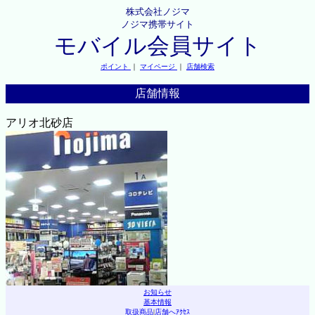
株式会社ノジマ
ノジマ携帯サイト
モバイル会員サイト
ポイント
｜
マイページ
｜
店舗検索
店舗情報
アリオ北砂店
お知らせ
基本情報
取扱商品
|
店舗へｱｸｾｽ