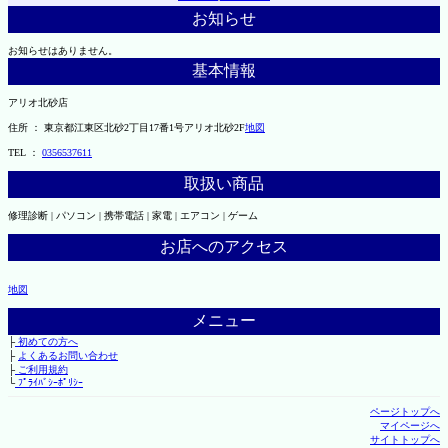
お知らせ
お知らせはありません。
基本情報
アリオ北砂店
住所 ： 東京都江東区北砂2丁目17番1号アリオ北砂2F
地図
TEL ：
0356537611
取扱い商品
修理診断 | パソコン | 携帯電話 | 家電 | エアコン | ゲーム
お店へのアクセス
地図
メニュー
├
初めての方へ
├
よくあるお問い合わせ
├
ご利用規約
└
ﾌﾟﾗｲﾊﾞｼｰﾎﾟﾘｼｰ
ページトップへ
マイページへ
サイトトップへ