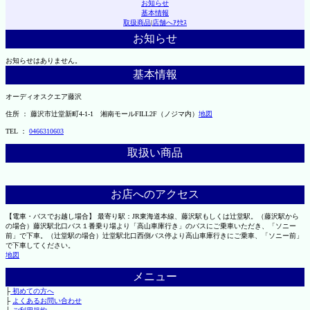
お知らせ
基本情報
取扱商品
|
店舗へｱｸｾｽ
お知らせ
お知らせはありません。
基本情報
オーディオスクエア藤沢
住所 ： 藤沢市辻堂新町4-1-1 湘南モールFILL2F（ノジマ内）
地図
TEL ：
0466310603
取扱い商品
お店へのアクセス
【電車・バスでお越し場合】 最寄り駅：JR東海道本線、藤沢駅もしくは辻堂駅。（藤沢駅から
の場合）藤沢駅北口バス１番乗り場より「高山車庫行き」のバスにご乗車いただき、「ソニー
前」で下車。（辻堂駅の場合）辻堂駅北口西側バス停より高山車庫行きにご乗車、「ソニー前」
で下車してください。
地図
メニュー
├
初めての方へ
├
よくあるお問い合わせ