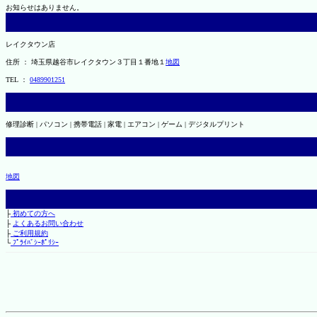
お知らせはありません。
レイクタウン店
住所 ： 埼玉県越谷市レイクタウン３丁目１番地１
地図
TEL ：
0489901251
修理診断 | パソコン | 携帯電話 | 家電 | エアコン | ゲーム | デジタルプリント
地図
├
初めての方へ
├
よくあるお問い合わせ
├
ご利用規約
└
ﾌﾟﾗｲﾊﾞｼｰﾎﾟﾘｼｰ