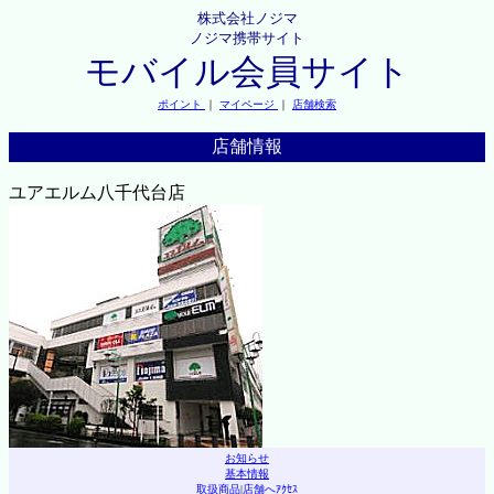
株式会社ノジマ
ノジマ携帯サイト
モバイル会員サイト
ポイント
｜
マイページ
｜
店舗検索
店舗情報
ユアエルム八千代台店
お知らせ
基本情報
取扱商品
|
店舗へｱｸｾｽ