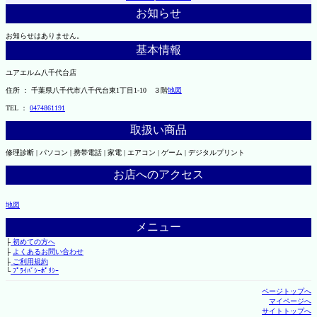
お知らせ
お知らせはありません。
基本情報
ユアエルム八千代台店
住所 ： 千葉県八千代市八千代台東1丁目1-10 ３階
地図
TEL ：
0474861191
取扱い商品
修理診断 | パソコン | 携帯電話 | 家電 | エアコン | ゲーム | デジタルプリント
お店へのアクセス
地図
メニュー
├
初めての方へ
├
よくあるお問い合わせ
├
ご利用規約
└
ﾌﾟﾗｲﾊﾞｼｰﾎﾟﾘｼｰ
ページトップへ
マイページへ
サイトトップへ