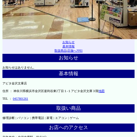
お知らせ
基本情報
取扱商品
|
店舗へｱｸｾｽ
お知らせ
お知らせはありません。
基本情報
アピタ金沢文庫店
住所 ： 神奈川県横浜市金沢区釜利谷東2丁目１-１アピタ金沢文庫３階
地図
TEL ：
0457801261
取扱い商品
修理診断 | パソコン | 携帯電話 | 家電 | エアコン | ゲーム
お店へのアクセス