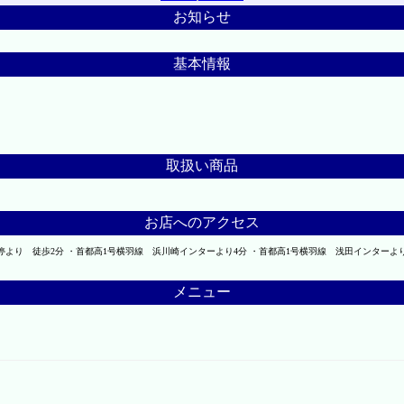
お知らせ
基本情報
取扱い商品
お店へのアクセス
停より 徒歩2分 ・首都高1号横羽線 浜川崎インターより4分 ・首都高1号横羽線 浅田インターよ
メニュー