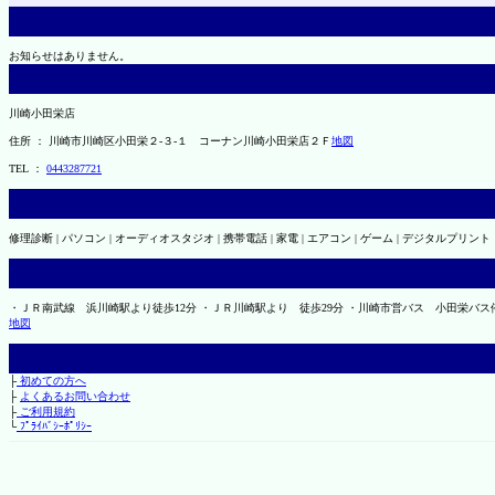
お知らせはありません。
川崎小田栄店
住所 ： 川崎市川崎区小田栄２‐３‐１ コーナン川崎小田栄店２Ｆ
地図
TEL ：
0443287721
修理診断 | パソコン | オーディオスタジオ | 携帯電話 | 家電 | エアコン | ゲーム | デジタルプリント
・ＪＲ南武線 浜川崎駅より徒歩12分 ・ＪＲ川崎駅より 徒歩29分 ・川崎市営バス 小田栄バス
地図
├
初めての方へ
├
よくあるお問い合わせ
├
ご利用規約
└
ﾌﾟﾗｲﾊﾞｼｰﾎﾟﾘｼｰ