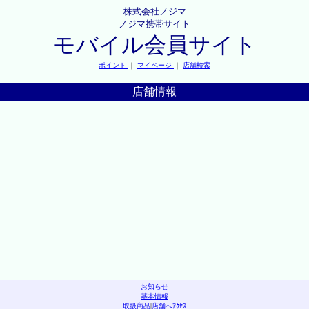
株式会社ノジマ
ノジマ携帯サイト
モバイル会員サイト
ポイント
｜
マイページ
｜
店舗検索
店舗情報
お知らせ
基本情報
取扱商品
|
店舗へｱｸｾｽ