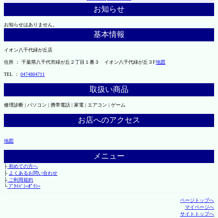
お知らせ
お知らせはありません。
基本情報
イオン八千代緑が丘店
住所 ： 千葉県八千代市緑が丘２丁目１番３ イオン八千代緑が丘３F
地図
TEL ：
0474804711
取扱い商品
修理診断 | パソコン | 携帯電話 | 家電 | エアコン | ゲーム
お店へのアクセス
地図
メニュー
├
初めての方へ
├
よくあるお問い合わせ
├
ご利用規約
└
ﾌﾟﾗｲﾊﾞｼｰﾎﾟﾘｼｰ
ページトップへ
マイページへ
サイトトップへ