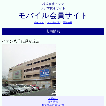
株式会社ノジマ
ノジマ携帯サイト
モバイル会員サイト
ポイント
｜
マイページ
｜
店舗検索
店舗情報
イオン八千代緑が丘店
お知らせ
基本情報
取扱商品
|
店舗へｱｸｾｽ