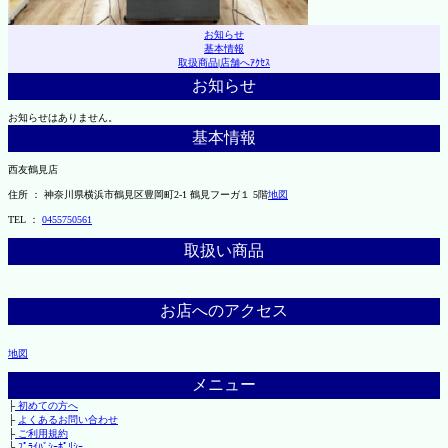
お知らせ
基本情報
取扱商品
|
店舗へｱｸｾｽ
お知らせ
お知らせはありません。
基本情報
西友鶴見店
住所 ： 神奈川県横浜市鶴見区豊岡町2-1 鶴見フーガ１ 5階
地図
TEL ：
0455750561
取扱い商品
お店へのアクセス
地図
メニュー
├
初めての方へ
├
よくあるお問い合わせ
├
ご利用規約
└
ﾌﾟﾗｲﾊﾞｼｰﾎﾟﾘｼｰ