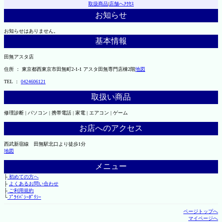
取扱商品
|
店舗へｱｸｾｽ
お知らせ
お知らせはありません。
基本情報
田無アスタ店
住所 ： 東京都西東京市田無町2-1-1 アスタ田無専門店棟2階
地図
TEL ：
0424606121
取扱い商品
修理診断 | パソコン | 携帯電話 | 家電 | エアコン | ゲーム
お店へのアクセス
西武新宿線 田無駅北口より徒歩1分
地図
メニュー
├
初めての方へ
├
よくあるお問い合わせ
├
ご利用規約
└
ﾌﾟﾗｲﾊﾞｼｰﾎﾟﾘｼｰ
ページトップへ
マイページへ