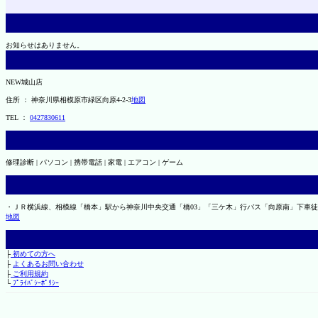
お知らせはありません。
NEW城山店
住所 ： 神奈川県相模原市緑区向原4-2-3
地図
TEL ：
0427830611
修理診断 | パソコン | 携帯電話 | 家電 | エアコン | ゲーム
・ＪＲ横浜線、相模線「橋本」駅から神奈川中央交通「橋03」「三ケ木」行バス「向原南」下車徒
地図
├
初めての方へ
├
よくあるお問い合わせ
├
ご利用規約
└
ﾌﾟﾗｲﾊﾞｼｰﾎﾟﾘｼｰ