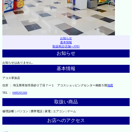
お知らせ
基本情報
取扱商品
|
店舗へｱｸｾｽ
お知らせ
お知らせはありません。
基本情報
アコス草加店
住所 ： 埼玉県草加市高砂２丁目７ー１ アコスショッピングセンター南館５階
地図
TEL ：
0489205360
取扱い商品
修理診断 | パソコン | 携帯電話 | 家電 | エアコン | ゲーム
お店へのアクセス