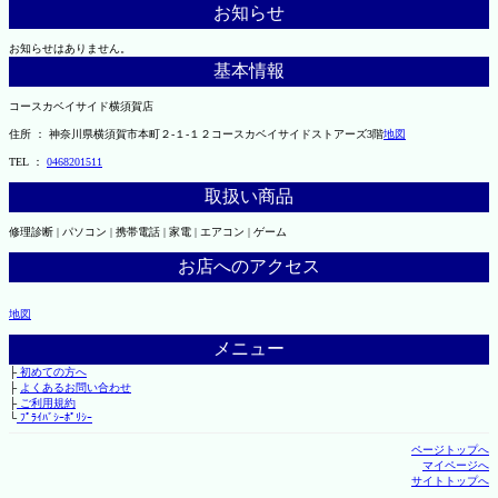
お知らせ
お知らせはありません。
基本情報
コースカベイサイド横須賀店
住所 ： 神奈川県横須賀市本町２-１-１２コースカベイサイドストアーズ3階
地図
TEL ：
0468201511
取扱い商品
修理診断 | パソコン | 携帯電話 | 家電 | エアコン | ゲーム
お店へのアクセス
地図
メニュー
├
初めての方へ
├
よくあるお問い合わせ
├
ご利用規約
└
ﾌﾟﾗｲﾊﾞｼｰﾎﾟﾘｼｰ
ページトップへ
マイページへ
サイトトップへ