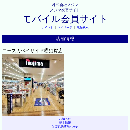
株式会社ノジマ
ノジマ携帯サイト
モバイル会員サイト
ポイント
｜
マイページ
｜
店舗検索
店舗情報
コースカベイサイド横須賀店
お知らせ
基本情報
取扱商品
|
店舗へｱｸｾｽ