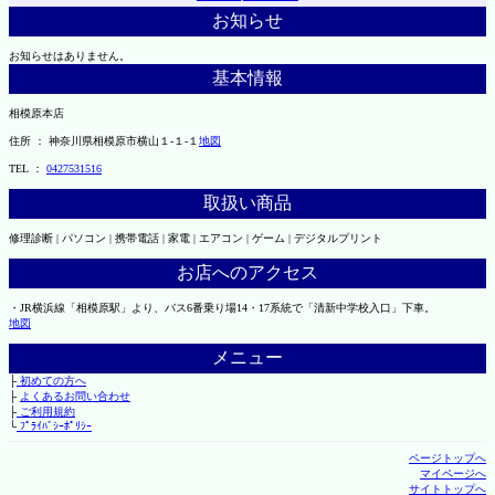
お知らせ
お知らせはありません。
基本情報
相模原本店
住所 ： 神奈川県相模原市横山１-１-１
地図
TEL ：
0427531516
取扱い商品
修理診断 | パソコン | 携帯電話 | 家電 | エアコン | ゲーム | デジタルプリント
お店へのアクセス
・JR横浜線「相模原駅」より、バス6番乗り場14・17系統で「清新中学校入口」下車。
地図
メニュー
├
初めての方へ
├
よくあるお問い合わせ
├
ご利用規約
└
ﾌﾟﾗｲﾊﾞｼｰﾎﾟﾘｼｰ
ページトップへ
マイページへ
サイトトップへ