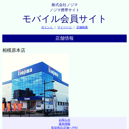
株式会社ノジマ
ノジマ携帯サイト
モバイル会員サイト
ポイント
｜
マイページ
｜
店舗検索
店舗情報
相模原本店
お知らせ
基本情報
取扱商品
|
店舗へｱｸｾｽ