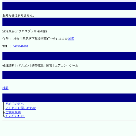
お知らせはありません。
湯河原店(アクロスプラザ湯河原)
住所 ： 神奈川県足柄下郡湯河原町中央1-1617-54
地図
TEL ：
0465641688
修理診断 | パソコン | 携帯電話 | 家電 | エアコン | ゲーム
地図
├
初めての方へ
├
よくあるお問い合わせ
├
ご利用規約
└
ﾌﾟﾗｲﾊﾞｼｰﾎﾟﾘｼｰ