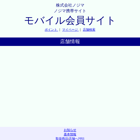
株式会社ノジマ
ノジマ携帯サイト
モバイル会員サイト
ポイント
｜
マイページ
｜
店舗検索
店舗情報
お知らせ
基本情報
取扱商品
|
店舗へｱｸｾｽ