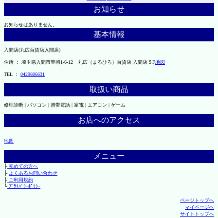
お知らせ
お知らせはありません。
基本情報
入間店(丸広百貨店入間店)
住所 ： 埼玉県入間市豊岡1-6-12 丸広（まるひろ）百貨店 入間店５F
地図
TEL ：
0429606631
取扱い商品
修理診断 | パソコン | 携帯電話 | 家電 | エアコン | ゲーム
お店へのアクセス
地図
メニュー
├
初めての方へ
├
よくあるお問い合わせ
├
ご利用規約
└
ﾌﾟﾗｲﾊﾞｼｰﾎﾟﾘｼｰ
ページトップへ
マイページへ
サイトトップへ