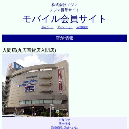
株式会社ノジマ
ノジマ携帯サイト
モバイル会員サイト
ポイント
｜
マイページ
｜
店舗検索
店舗情報
入間店(丸広百貨店入間店)
お知らせ
基本情報
取扱商品
|
店舗へｱｸｾｽ