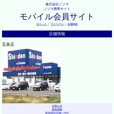
株式会社ノジマ
ノジマ携帯サイト
モバイル会員サイト
ポイント
｜
マイページ
｜
店舗検索
店舗情報
五泉店
お知らせ
基本情報
取扱商品
|
店舗へｱｸｾｽ