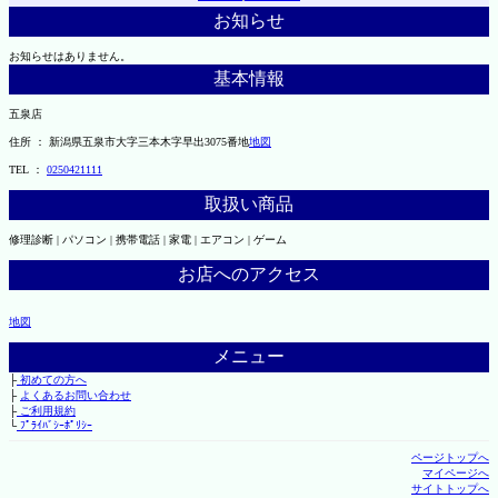
お知らせ
お知らせはありません。
基本情報
五泉店
住所 ： 新潟県五泉市大字三本木字早出3075番地
地図
TEL ：
0250421111
取扱い商品
修理診断 | パソコン | 携帯電話 | 家電 | エアコン | ゲーム
お店へのアクセス
地図
メニュー
├
初めての方へ
├
よくあるお問い合わせ
├
ご利用規約
└
ﾌﾟﾗｲﾊﾞｼｰﾎﾟﾘｼｰ
ページトップへ
マイページへ
サイトトップへ