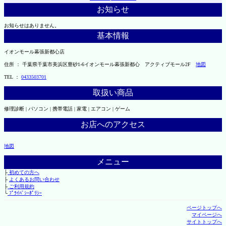
お知らせ
お知らせはありません。
基本情報
イオンモール幕張新都心店
住所 ： 千葉県千葉市美浜区豊砂1-6イオンモール幕張新都心 アクティブモール2F
地図
TEL ：
0433503701
取扱い商品
修理診断 | パソコン | 携帯電話 | 家電 | エアコン | ゲーム
お店へのアクセス
地図
メニュー
├
初めての方へ
├
よくあるお問い合わせ
├
ご利用規約
└
ﾌﾟﾗｲﾊﾞｼｰﾎﾟﾘｼｰ
ページトップへ
マイページへ
サイトトップへ