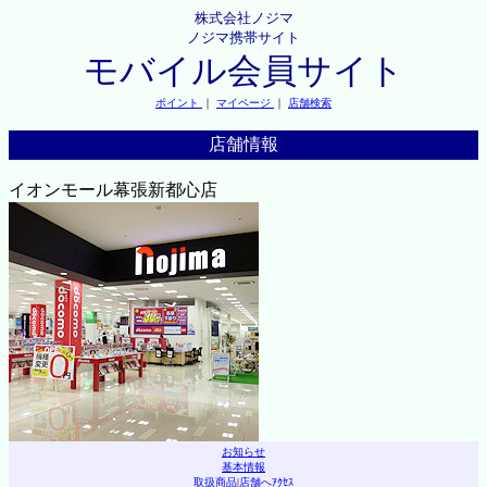
株式会社ノジマ
ノジマ携帯サイト
モバイル会員サイト
ポイント
｜
マイページ
｜
店舗検索
店舗情報
イオンモール幕張新都心店
お知らせ
基本情報
取扱商品
|
店舗へｱｸｾｽ