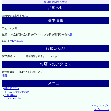
取扱商品
|
店舗へｱｸｾｽ
お知らせ
お知らせはありません。
基本情報
田無アスタ店
住所 ： 東京都西東京市田無町2-1-1 アスタ田無専門店棟2階
地図
TEL ：
0424606121
取扱い商品
修理診断 | パソコン | 携帯電話 | 家電 | エアコン | ゲーム
お店へのアクセス
西武新宿線 田無駅北口より徒歩1分
地図
メニュー
├
初めての方へ
├
よくあるお問い合わせ
├
ご利用規約
└
ﾌﾟﾗｲﾊﾞｼｰﾎﾟﾘｼｰ
ページトップへ
マイページへ