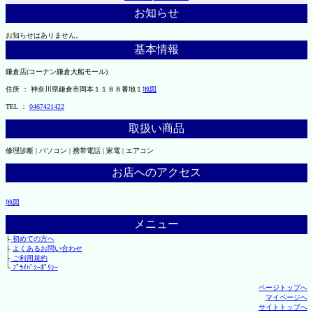
お知らせ
お知らせはありません。
基本情報
鎌倉店(コーナン鎌倉大船モール)
住所 ： 神奈川県鎌倉市岡本１１８８番地１
地図
TEL ：
0467421422
取扱い商品
修理診断 | パソコン | 携帯電話 | 家電 | エアコン
お店へのアクセス
地図
メニュー
├
初めての方へ
├
よくあるお問い合わせ
├
ご利用規約
└
ﾌﾟﾗｲﾊﾞｼｰﾎﾟﾘｼｰ
ページトップへ
マイページへ
サイトトップへ