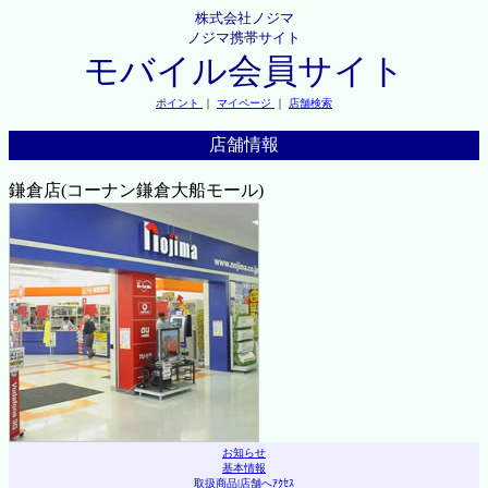
株式会社ノジマ
ノジマ携帯サイト
モバイル会員サイト
ポイント
｜
マイページ
｜
店舗検索
店舗情報
鎌倉店(コーナン鎌倉大船モール)
お知らせ
基本情報
取扱商品
|
店舗へｱｸｾｽ