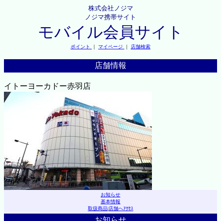
株式会社ノジマ
ノジマ携帯サイト
モバイル会員サイト
ポイント
｜
マイページ
｜
店舗検索
店舗情報
イトーヨーカドー赤羽店
お知らせ
基本情報
取扱商品
|
店舗へｱｸｾｽ
お知らせ