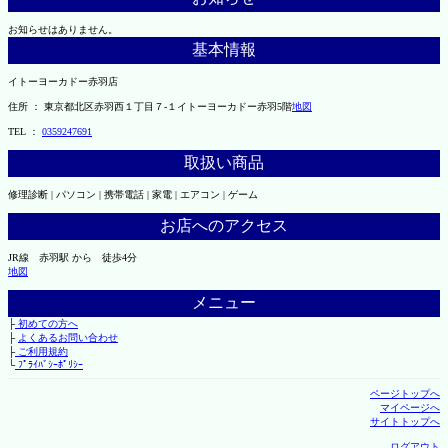
お知らせはありません。
基本情報
イトーヨーカドー赤羽店
住所 ： 東京都北区赤羽西１丁目７-１イトーヨーカドー赤羽5階
地図
TEL ：
0359247691
取扱い商品
修理診断 | パソコン | 携帯電話 | 家電 | エアコン | ゲーム
お店へのアクセス
JR線 赤羽駅 から 徒歩4分
地図
メニュー
├
初めての方へ
├
よくあるお問い合わせ
├
ご利用規約
└
ﾌﾟﾗｲﾊﾞｼｰﾎﾟﾘｼｰ
ページトップへ
マイページへ
サイトトップへ
ログアウト