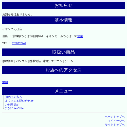
お知らせ
お知らせはありません。
基本情報
イオンつくば店
住所 ： 茨城県つくば市稲岡66-1 イオンモールつくば 3F
地図
TEL ：
0298392241
取扱い商品
修理診断 | パソコン | 携帯電話 | 家電 | エアコン | ゲーム
お店へのアクセス
地図
メニュー
├
初めての方へ
├
よくあるお問い合わせ
├
ご利用規約
└
ﾌﾟﾗｲﾊﾞｼｰﾎﾟﾘｼｰ
ページトップへ
マイページへ
サイトトップへ