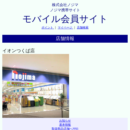
株式会社ノジマ
ノジマ携帯サイト
モバイル会員サイト
ポイント
｜
マイページ
｜
店舗検索
店舗情報
イオンつくば店
お知らせ
基本情報
取扱商品
|
店舗へｱｸｾｽ