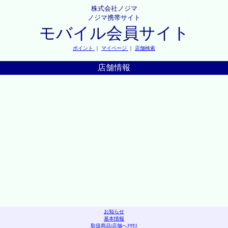
株式会社ノジマ
ノジマ携帯サイト
モバイル会員サイト
ポイント
｜
マイページ
｜
店舗検索
店舗情報
お知らせ
基本情報
取扱商品
|
店舗へｱｸｾｽ