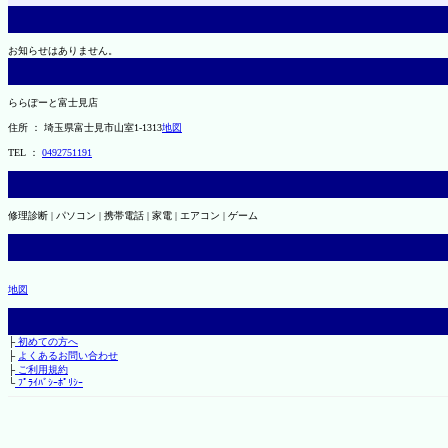
お知らせはありません。
ららぽーと富士見店
住所 ： 埼玉県富士見市山室1-1313
地図
TEL ：
0492751191
修理診断 | パソコン | 携帯電話 | 家電 | エアコン | ゲーム
地図
├
初めての方へ
├
よくあるお問い合わせ
├
ご利用規約
└
ﾌﾟﾗｲﾊﾞｼｰﾎﾟﾘｼｰ