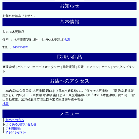
お知らせ
お知らせはありません。
基本情報
ｲｵﾝﾓｰﾙ木更津店
住所 ： 木更津市築地1番4 ｲｵﾝﾓｰﾙ木更津1F
地図
TEL ：
0438306971
取扱い商品
修理診断 | パソコン | オーディオスタジオ | 携帯電話 | 家電 | エアコン | ゲーム | デジタルプリン
ト
お店へのアクセス
・JR内房線/久留里線 木更津駅 西口より日本交通路線バス「ｲｵﾝﾓｰﾙ木更津線」「潮見線(君津製
鐵所行)」約16分 ・JR内房線 君津駅 南口より日東交通路線バス「ｲｵﾝﾓｰﾙ木更津線」約23分 ・館
山自動車道、富津峠君津市街出口を出て国道16号線を右折
地図
メニュー
├
初めての方へ
├
よくあるお問い合わせ
├
ご利用規約
└
ﾌﾟﾗｲﾊﾞｼｰﾎﾟﾘｼｰ