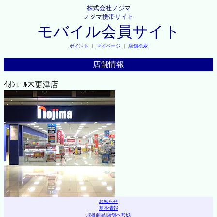
株式会社ノジマ
ノジマ携帯サイト
モバイル会員サイト
ポイント
｜
マイページ
｜
店舗検索
店舗情報
ｲｵﾝﾓｰﾙ木更津店
お知らせ
基本情報
取扱商品
|
店舗へｱｸｾｽ