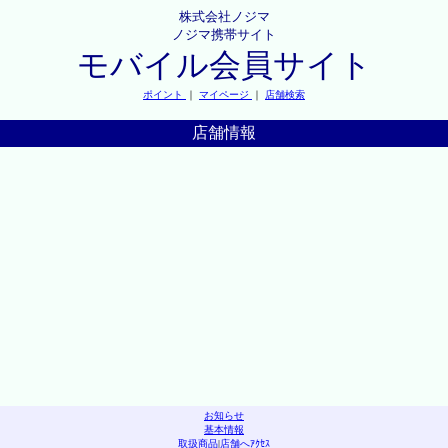
株式会社ノジマ
ノジマ携帯サイト
モバイル会員サイト
ポイント
｜
マイページ
｜
店舗検索
店舗情報
お知らせ
基本情報
取扱商品
|
店舗へｱｸｾｽ