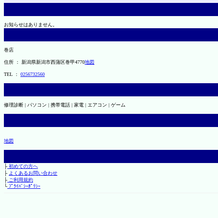
お知らせはありません。
巻店
住所 ： 新潟県新潟市西蒲区巻甲4770
地図
TEL ：
0256732560
修理診断 | パソコン | 携帯電話 | 家電 | エアコン | ゲーム
地図
├
初めての方へ
├
よくあるお問い合わせ
├
ご利用規約
└
ﾌﾟﾗｲﾊﾞｼｰﾎﾟﾘｼｰ